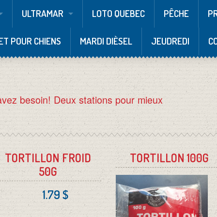
ULTRAMAR
LOTO QUEBEC
PÊCHE
P
ET POUR CHIENS
MARDI DIÈSEL
JEUDREDI
C
avez besoin! Deux stations pour mieux
TORTILLON FROID
TORTILLON 100G
50G
1.79 $