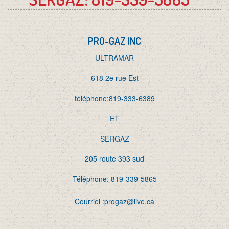
LOTO QUEBEC
PRO-GAZ INC
ULTRAMAR
PÊCHE
618 2e rue Est
téléphone:819-333-6389
PROMOTIONS
ET
SERGAZ
LES ALIMENTS DE 59E RUE
205 route 393 sud
Téléphone: 819-339-5865
LES PRODUITS MAISON
Courriel :progaz@live.ca