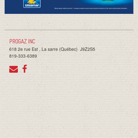
LOTO QUEBEC
PÊCHE
PROGAZ INC
618 2e rue Est , La sarre (Québec)
J9Z2S5
819-333-6389
PROMOTIONS
LES ALIMENTS DE 59E RUE
LES PRODUITS MAISON