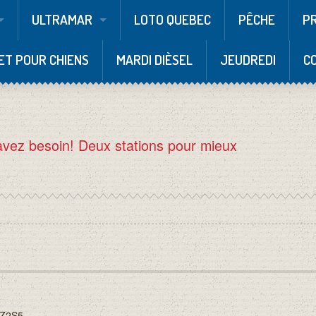
ULTRAMAR
LOTO QUEBEC
PÊCHE
P
ET POUR CHIENS
MARDI DIÈSEL
JEUDREDI
C
avez besoin! Deux stations pour mieux
9Z2S5