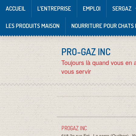
ACCUEIL
L'ENTREPRISE
EMPLOI
SERGAZ
LES PRODUITS MAISON
NOURRITURE POUR CHATS 
PRO-GAZ INC
Toujours là quand vous en 
vous servir
PROGAZ INC
618 2e rue Est , La sarre (Québec)
J