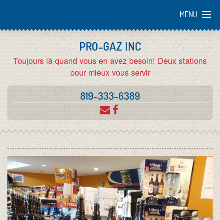
MENU
PRO-GAZ INC
ACCUEIL
Toujours là quand vous en avez besoin! Deux stations
pour mieux vous servir
L'ENTREPRISE
819-333-6389
EMPLOI
SERGAZ
ULTRAMAR